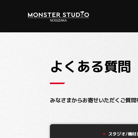
レンタルスタジオ
ライブ配信/番組制作
バーチャルプロダクション
料金表
よくある質問
みなさまからお寄せいただくご質問
スタジオ/機材