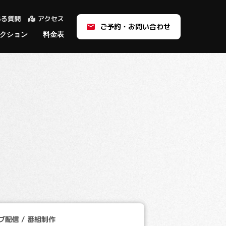
ある質問
アクセス
ご予約・お問い合わせ
クション
料金表
d
d
番組制作
機材
ユースケース
MONSTER STUDIOのバ
バーチャルプロダクショ
ーチャルプロダクション
ン
スタジオ料金表
ご利用の流れ
ご利用の流れ
各種資料
よくある質問
例
ブ配信 / 番組制作