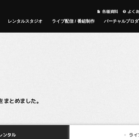
各種資料
よく
レンタルスタジオ
ライブ配信 / 番組制作
バーチャルプロダ
レンタルスタジオTOP
ライブ配信/番組制作TOP
バーチャルプロダクションTOP
料金表TOP
Aスタジオ
MONSTERの強み
デモンストレーション動
レンタルスタジオ
Bスタジオ
Track Recor
Track Recor
ライブ配信/
画
料金表一覧
スタジオ写真
スタジオ写真
アセットのサンプル
料金表
スタジオサブ
控え室
をまとめました。
システム概要
INTERVIEW
控え室
スタジオサブ
図面
図面
設営レイアウト例
設営レイアウト
レンタル
ライ
設備・備品一覧
設備・備品一覧