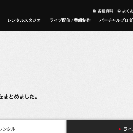
各種資料
よく
レンタルスタジオ
ライブ配信 / 番組制作
バーチャルプロダ
レンタルスタジオTOP
ライブ配信/番組制作TOP
バーチャルプロダクションTOP
料金表TOP
Aスタジオ
MONSTERの強み
デモンストレーション動
レンタルスタジオ
Bスタジオ
Track Recor
Track Recor
ライブ配信/
画
料金表一覧
スタジオ写真
スタジオ写真
アセットのサンプル
料金表
スタジオサブ
控え室
をまとめました。
システム概要
INTERVIEW
控え室
スタジオサブ
図面
図面
設営レイアウト例
設営レイアウト
レンタル
ライ
設備・備品一覧
設備・備品一覧