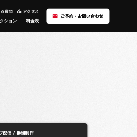
ある質問
アクセス
ご予約・お問い合わせ
クション
料金表
d
d
番組制作
機材
ユースケース
MONSTER STUDIOのバ
バーチャルプロダクショ
ーチャルプロダクション
ン
スタジオ料金表
ご利用の流れ
ご利用の流れ
各種資料
よくある質問
例
ブ配信 / 番組制作